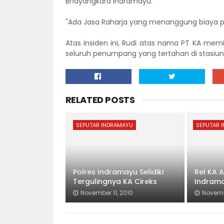
Bhayangkara Indramayu.
"Ada Jasa Raharja yang menanggung biaya pe
Atas insiden ini, Rudi atas nama PT KA m
seluruh penumpang yang tertahan di stasiun 
RELATED POSTS
SEPUTAR INDRAMAYU
SEPUTAR 
Polres Indramayu Selidiki
Rel KA A
Tergulingnya KA Cireks
Indram
November 11, 2010
Novemb