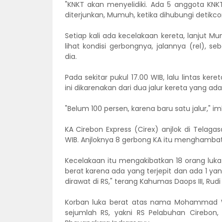
"KNKT akan menyelidiki. Ada 5 anggota KNK
diterjunkan, Mumuh, ketika dihubungi detikco
Setiap kali ada kecelakaan kereta, lanjut M
lihat kondisi gerbongnya, jalannya (rel),
dia.
Pada sekitar pukul 17.00 WIB, lalu lintas ker
ini dikarenakan dari dua jalur kereta yang ad
"Belum 100 persen, karena baru satu jalur," 
KA Cirebon Express (Cirex) anjlok di Telagas
WIB. Anjloknya 8 gerbong KA itu menghambat p
Kecelakaan itu mengakibatkan 18 orang luka-
berat karena ada yang terjepit dan ada 1 ya
dirawat di RS," terang Kahumas Daops III, Rudi 
Korban luka berat atas nama Mohammad Wa
sejumlah RS, yakni RS Pelabuhan Cirebon,