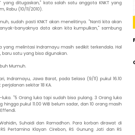
T yang ditugaskan," kata salah satu anggota KNKT yang
m, Rabu (10/11/2010).
umuh, sudah pasti KNKT akan menelitinya. "Nanti kita akan
 sebanyak-banyaknya data akan kita kumpulkan," sambung
eta yang melintasi Indramayu masih sedikit terkendala. Hal
a, baru satu yang bisa digunakan.
imbuh Mumuh.
ari, Indramayu, Jawa Barat, pada Selasa (9/11) pukul 16.10
erjalanan sekitar 18 KA.
luka. "5 Orang luka tapi sudah bisa pulang. 3 Orang luka
ng hingga pukul 11.00 WIB belum sadar, dan 10 orang masih
Effendi.
hidin, Suhaidi dan Ramadhon. Para korban dirawat di
 RS Pertamina Klayan Cirebon, RS Gunung Jati dan RS