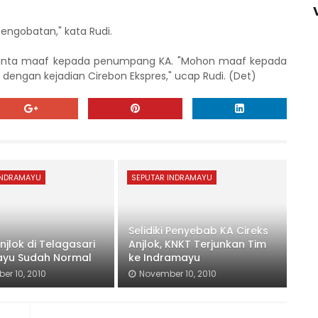
ngobatan," kata Rudi.
eminta maaf kepada penumpang KA. "Mohon maaf kepada
dengan kejadian Cirebon Ekspres," ucap Rudi. (Det)
INDRAMAYU
SEPUTAR INDRAMAYU
Selidiki Penyebab KA Cireks
njlok di Telagasari
Anjlok, KNKT Terjunkan Tim
ayu Sudah Normal
ke Indramayu
er 10, 2010
November 10, 2010