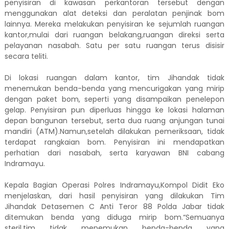
penyisiran di kawasan perkantoran tersebut dengan
menggunakan alat deteksi dan peralatan penjinak bom
lainnya. Mereka melakukan penyisiran ke sejumlah ruangan
kantor,mulai dari ruangan belakang,ruangan direksi serta
pelayanan nasabah. Satu per satu ruangan terus disisir
secara teliti.
Di lokasi ruangan dalam kantor, tim Jihandak tidak
menemukan benda-benda yang mencurigakan yang mirip
dengan paket bom, seperti yang disampaikan penelepon
gelap. Penyisiran pun diperluas hingga ke lokasi halaman
depan bangunan tersebut, serta dua ruang anjungan tunai
mandiri (ATM).Namun,setelah dilakukan pemeriksaan, tidak
terdapat rangkaian bom. Penyisiran ini mendapatkan
perhatian dari nasabah, serta karyawan BNI cabang
Indramayu.
Kepala Bagian Operasi Polres Indramayu,Kompol Didit Eko
menjelaskan, dari hasil penyisiran yang dilakukan Tim
Jihandak Detasemen C Anti Teror 88 Polda Jabar tidak
ditemukan benda yang diduga mirip bom.“Semuanya
steril,tim tidak menemukan benda-benda yang