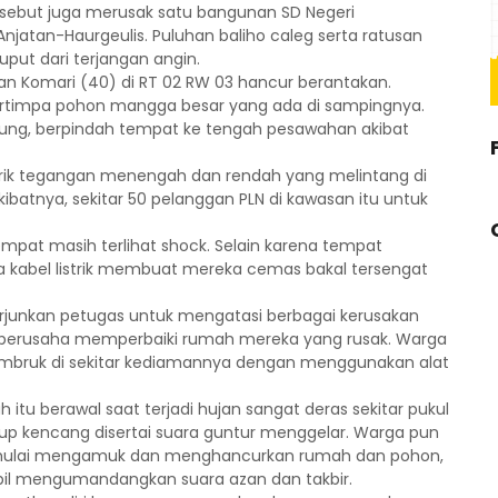
rsebut juga merusak satu bangunan SD Negeri
 Anjatan-Haurgeulis. Puluhan baliho caleg serta ratusan
put dari terjangan angin.
n Komari (40) di RT 02 RW 03 hancur berantakan.
ertimpa pohon mangga besar yang ada di sampingnya.
ung, berpindah tempat ke tengah pesawahan akibat
strik tegangan menengah dan rendah yang melintang di
ibatnya, sekitar 50 pelanggan PLN di kawasan itu untuk
mpat masih terlihat shock. Selain karena tempat
ya kabel listrik membuat mereka cemas bakal tersengat
erjunkan petugas untuk mengatasi berbagai kerusakan
ga berusaha memperbaiki rumah mereka yang rusak. Warga
mbruk di sekitar kediamannya dengan menggunakan alat
tu berawal saat terjadi hujan sangat deras sekitar pukul
tiup kencang disertai suara guntur menggelar. Warga pun
g mulai mengamuk dan menghancurkan rumah dan pohon,
bil mengumandangkan suara azan dan takbir.