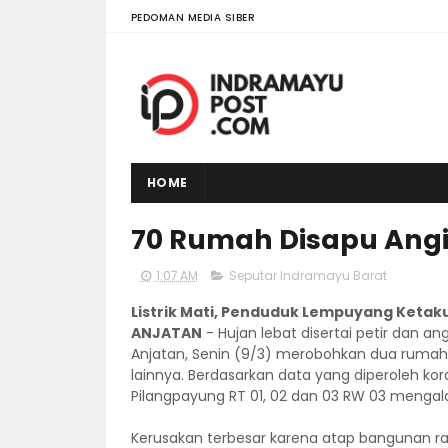
PEDOMAN MEDIA SIBER
HOME
70 Rumah Disapu Ang
1:07 AM
Seputar Indramayu Barat
Listrik Mati, Penduduk Lempuyang Ketak
ANJATAN
- Hujan lebat disertai petir dan
Anjatan, Senin (9/3) merobohkan dua rum
lainnya. Berdasarkan data yang diperoleh kora
Pilangpayung RT 01, 02 dan 03 RW 03 mengal
Kerusakan terbesar karena atap bangunan rat