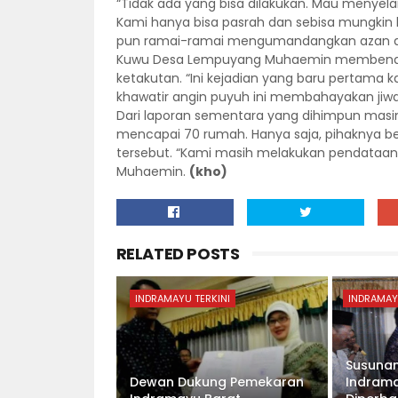
“Tidak ada yang bisa dilakukan. Mau menye
Kami hanya bisa pasrah dan sebisa mungkin
pun ramai-ramai mengumandangkan azan dan 
Kuwu Desa Lempuyang Muhaemin membenark
ketakutan. “Ini kejadian yang baru pertama 
khawatir angin puyuh ini membahayakan jiwa
Dari laporan sementara yang dihimpun masi
mencapai 70 rumah. Hanya saja, pihaknya be
tersebut. “Kami masih melakukan pendataan 
Muhaemin.
(kho)
RELATED POSTS
INDRAMAYU TERKINI
INDRAMAY
Susunan
Dewan Dukung Pemekaran
Indrama