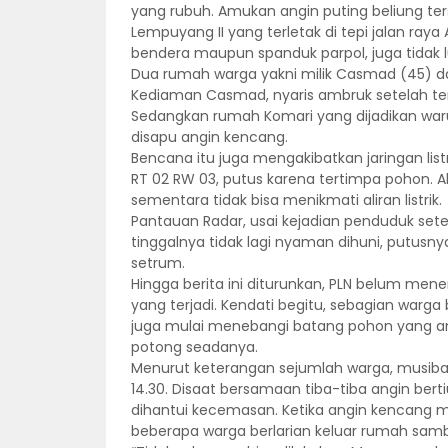
yang rubuh. Amukan angin puting beliung te
Lempuyang II yang terletak di tepi jalan raya
bendera maupun spanduk parpol, juga tidak lu
Dua rumah warga yakni milik Casmad (45) da
Kediaman Casmad, nyaris ambruk setelah t
Sedangkan rumah Komari yang dijadikan war
disapu angin kencang.
Bencana itu juga mengakibatkan jaringan li
RT 02 RW 03, putus karena tertimpa pohon. Ak
sementara tidak bisa menikmati aliran listrik.
Pantauan Radar, usai kejadian penduduk sete
tinggalnya tidak lagi nyaman dihuni, putusn
setrum.
Hingga berita ini diturunkan, PLN belum men
yang terjadi. Kendati begitu, sebagian war
juga mulai menebangi batang pohon yang a
potong seadanya.
Menurut keterangan sejumlah warga, musibah i
14.30. Disaat bersamaan tiba-tiba angin ber
dihantui kecemasan. Ketika angin kencan
beberapa warga berlarian keluar rumah sam