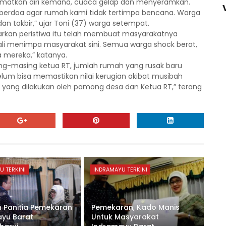
lamatkan diri kemana, cuaca gelap dan menyeramkan.
 berdoa agar rumah kami tidak tertimpa bencana. Warga
takbir,” ujar Toni (37) warga setempat.
an peristiwa itu telah membuat masyarakatnya
kali menimpa masyarakat sini. Semua warga shock berat,
 mereka,” katanya.
ng-masing ketua RT, jumlah rumah yang rusak baru
lum bisa memastikan nilai kerugian akibat musibah
yang dilakukan oleh pamong desa dan Ketua RT,” terang
U TERKINI
INDRAMAYU TERKINI
 Panitia Pemekaran
Pemekaran, Kado Manis
yu Barat
Untuk Masyarakat